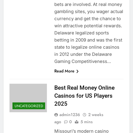
bets are involved. At real money
gambling sites, you wager actual
currency and get the chance to
win attractive potential rewards.
Delaware legalized sports
betting in 2009 and was the first
state to legalize online casinos
in 2012 under the Delaware
Gaming Competitiveness…
Read More
Best Real Money Online
Casinos for US Players
2025
UNCATEGORIZED
admin1236
2 weeks
ago
0
5 mins
Missouri’s modern casino