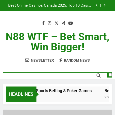
Skip
Sites for CA Players
to
Online Casino UK Real Money Gambling Site
content
Best Real Money Online Casinos for US Players
2025
N88 WTF – Bet Smart,
Online Casino, Sports Betting & Poker Games
Win Bigger!
Best Online Casinos Canada 2025: Top 10 Casino
Sites for CA Players
Online Casino UK Real Money Gambling Site
NEWSLETTER
RANDOM NEWS
Best Real Money Online Casinos for US Players
2025
Online Casino, Sports Betting & Poker Games
Best Onl
HEADLINES
1 Week Ago
2 Weeks Ag