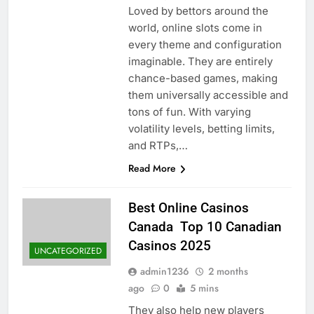
Loved by bettors around the
world, online slots come in
every theme and configuration
imaginable. They are entirely
chance-based games, making
them universally accessible and
tons of fun. With varying
volatility levels, betting limits,
and RTPs,…
Read More
Best Online Casinos
Canada ️ Top 10 Canadian
Casinos 2025
UNCATEGORIZED
admin1236
2 months
ago
0
5 mins
They also help new players