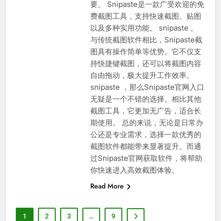
要。 Snipaste是一款广受欢迎的免
费截图工具，支持快速截图、贴图
以及多种实用功能。 snipaste 。
与传统截图软件相比，Snipaste截
图具有操作简单等优势。它不仅支
持快捷键截图，还可以将截图内容
自由拖动，极大提升工作效率。
snipaste ，那么Snipaste官网入口
无疑是一个不错的选择。相比其他
截图工具，它更加无广告，适合长
期使用。 总的来说，无论是日常办
公还是专业需求，选择一款优秀的
截图软件都能带来显著提升。而通
过Snipaste官网获取软件，将帮助
你快速进入高效截图体验。
Read More
1
2
3
…
9