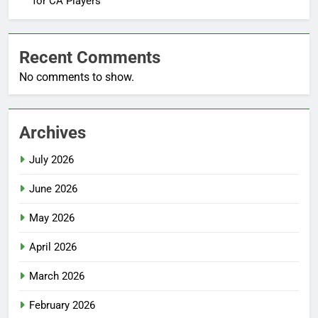
for CA Players
Recent Comments
No comments to show.
Archives
July 2026
June 2026
May 2026
April 2026
March 2026
February 2026