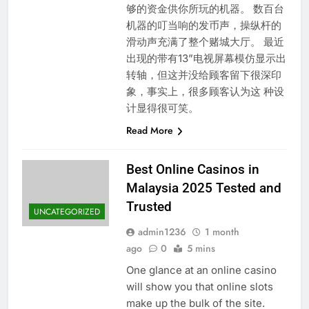
够的资金供你所玩的机器。 数百台
机器的叮当响的发币声，操纵杆的
滑动声充满了整个赌城大厅。 最近
出现的带有13”电视屏幕模仿显示出
转轴，但这并没给顾客留下很深印
象，事实上，很多顾客认为这 种设
计显得很可笑。
Read More
Best Online Casinos in
Malaysia 2025 Tested and
Trusted
UNCATEGORIZED
admin1236
1 month
ago
0
5 mins
One glance at an online casino
will show you that online slots
make up the bulk of the site.