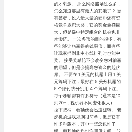
的才刺激。 那么网络赌场这么多，
怎么知道那里有最大的彩池了？ 更
有甚者，投入最大量的硬币还有资
格竞争累积大奖，它的奖金金额巨
大，但是摇中特定组合的机会也非
常渺茫。 一次多币的目的很多，有
些能够让您赢得的钱翻倍，而有些
让玩家摇到非中心线排列时也能中
奖。 接受奖励轮不会改变您对输赢
的期望，但是会提高您资金的起伏
额。 不要在 1 美元的机器上用 1 美
元筹码下注，最好在 5 美分机器的
5 个赔付线分别用 4 个筹码下注。
每个卷轴都有许多符号（通常是10
到20–，视机器不同变化很大），
拉下把柄，卷轴便会迅速旋转。 老
虎机的游戏规则很简单，但是它有
许多种版本，其中一些您也许了
解，而其他的您也许闻所未闻。 这