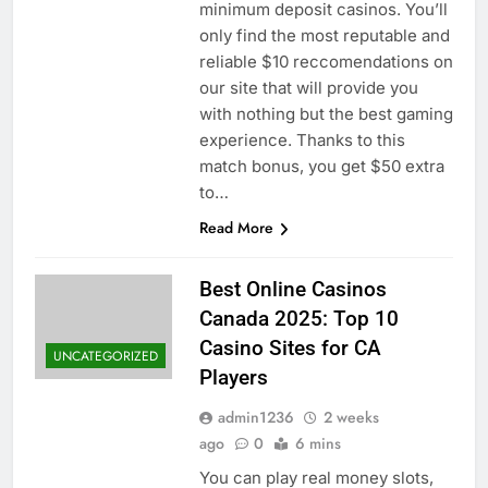
minimum deposit casinos. You’ll
only find the most reputable and
reliable $10 reccomendations on
our site that will provide you
with nothing but the best gaming
experience. Thanks to this
match bonus, you get $50 extra
to…
Read More
Best Online Casinos
Canada 2025: Top 10
Casino Sites for CA
UNCATEGORIZED
Players
admin1236
2 weeks
ago
0
6 mins
You can play real money slots,