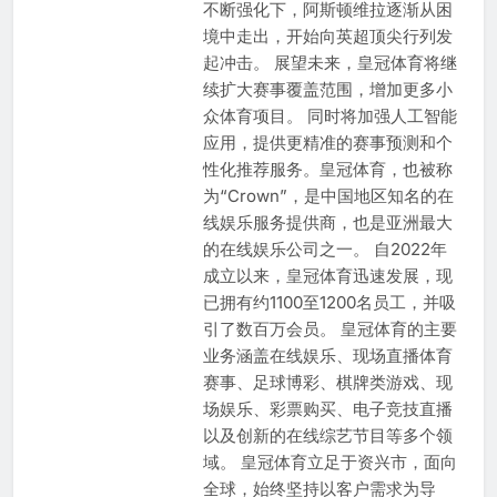
不断强化下，阿斯顿维拉逐渐从困
境中走出，开始向英超顶尖行列发
起冲击。 展望未来，皇冠体育将继
续扩大赛事覆盖范围，增加更多小
众体育项目。 同时将加强人工智能
应用，提供更精准的赛事预测和个
性化推荐服务。皇冠体育，也被称
为“Crown”，是中国地区知名的在
线娱乐服务提供商，也是亚洲最大
的在线娱乐公司之一。 自2022年
成立以来，皇冠体育迅速发展，现
已拥有约1100至1200名员工，并吸
引了数百万会员。 皇冠体育的主要
业务涵盖在线娱乐、现场直播体育
赛事、足球博彩、棋牌类游戏、现
场娱乐、彩票购买、电子竞技直播
以及创新的在线综艺节目等多个领
域。 皇冠体育立足于资兴市，面向
全球，始终坚持以客户需求为导