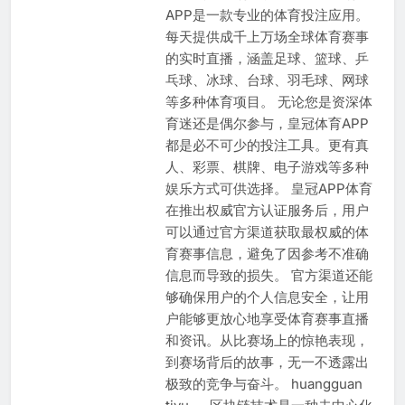
APP是一款专业的体育投注应用。
每天提供成千上万场全球体育赛事
的实时直播，涵盖足球、篮球、乒
乓球、冰球、台球、羽毛球、网球
等多种体育项目。 无论您是资深体
育迷还是偶尔参与，皇冠体育APP
都是必不可少的投注工具。更有真
人、彩票、棋牌、电子游戏等多种
娱乐方式可供选择。 皇冠APP体育
在推出权威官方认证服务后，用户
可以通过官方渠道获取最权威的体
育赛事信息，避免了因参考不准确
信息而导致的损失。 官方渠道还能
够确保用户的个人信息安全，让用
户能够更放心地享受体育赛事直播
和资讯。从比赛场上的惊艳表现，
到赛场背后的故事，无一不透露出
极致的竞争与奋斗。 huangguan