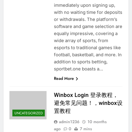
immediately upon signing up,
with no waiting time for deposits
or withdrawals. The platform’s
software and game selection are
equally impressive, covering a
wide array of sports, from
esports to traditional games like
football, basketball, and more. In
addition to sports betting,
sportbet.one boasts a…
Read More
Winbox Login 登录教程，
避免常见问题！，winbox设
置教程
UNCATEGORIZED
admin1236
10 months
ago
0
7 mins