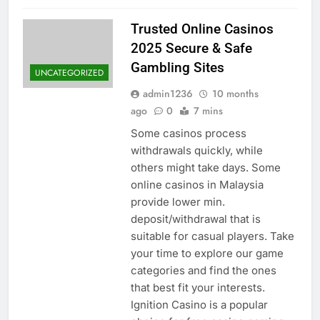
Trusted Online Casinos
2025 Secure & Safe
Gambling Sites
UNCATEGORIZED
admin1236
10 months
ago
0
7 mins
Some casinos process
withdrawals quickly, while
others might take days. Some
online casinos in Malaysia
provide lower min.
deposit/withdrawal that is
suitable for casual players. Take
your time to explore our game
categories and find the ones
that best fit your interests.
Ignition Casino is a popular