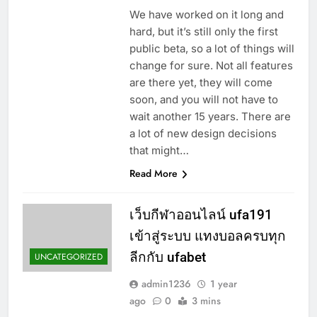
We have worked on it long and
hard, but it’s still only the first
public beta, so a lot of things will
change for sure. Not all features
are there yet, they will come
soon, and you will not have to
wait another 15 years. There are
a lot of new design decisions
that might…
Read More
เว็บกีฬาออนไลน์ ufa191
เข้าสู่ระบบ แทงบอลครบทุก
ลีกกับ ufabet
UNCATEGORIZED
admin1236
1 year
ago
0
3 mins