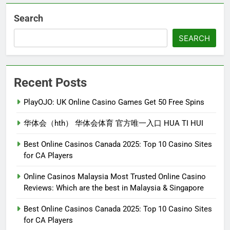
Search
SEARCH
Recent Posts
PlayOJO: UK Online Casino Games Get 50 Free Spins
华体会（hth） 华体会体育 官方唯一入口 HUA TI HUI
Best Online Casinos Canada 2025: Top 10 Casino Sites
for CA Players
Online Casinos Malaysia Most Trusted Online Casino
Reviews: Which are the best in Malaysia & Singapore
Best Online Casinos Canada 2025: Top 10 Casino Sites
for CA Players