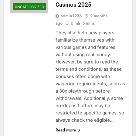
Casinos 2025
UNCATEGORIZED
admin1236
2 months
ago
0
5 mins
They also help new players
familiarize themselves with
various games and features
without using real money.
However, be sure to read the
terms and conditions, as these
bonuses often come with
wagering requirements, such as
a 30x playthrough before
withdrawals. Additionally, some
no-deposit offers may be
restricted to specific games, so
always check the eligible…
Read More