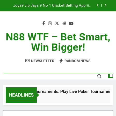
Skip
Joya9 vip Jaya 9 No 1 Cricket Betting App জয়া9
to
Login
content
您可以信任的免费老虎机
Trusted Online Casinos 2025 Secure & Safe
Gambling Sites
N88 WTF – Bet Smart,
Best Slot Game Online in Malaysia Top Slot
Win Bigger!
Casinos 2025
Joya9 vip Jaya 9 No 1 Cricket Betting App জয়া9
Login
NEWSLETTER
RANDOM NEWS
您可以信任的免费老虎机
Trusted Online Casinos 2025 Secure & Safe
Gambling Sites
Online Poker Tournaments: Play Live Poker Tournaments of
HEADLINES
11 Months Ago