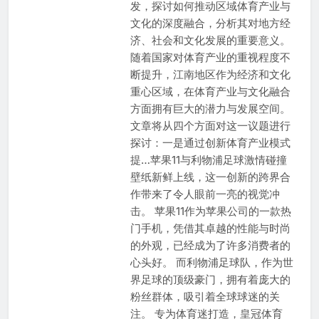
发，探讨如何推动区域体育产业与
文化的深度融合，分析其对地方经
济、社会和文化发展的重要意义。
随着国家对体育产业的重视程度不
断提升，江南地区作为经济和文化
重心区域，在体育产业与文化融合
方面拥有巨大的潜力与发展空间。
文章将从四个方面对这一议题进行
探讨：一是通过创新体育产业模式
提…苹果11与利物浦足球激情碰撞
壁纸新鲜上线，这一创新的跨界合
作带来了令人眼前一亮的视觉冲
击。 苹果11作为苹果公司的一款热
门手机，凭借其卓越的性能与时尚
的外观，已经成为了许多消费者的
心头好。 而利物浦足球队，作为世
界足球的顶级豪门，拥有着庞大的
粉丝群体，吸引着全球球迷的关
注。 专为体育迷打造，皇冠体育