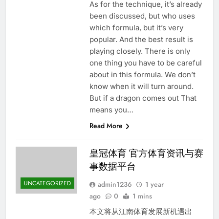
As for the technique, it’s already
been discussed, but who uses
which formula, but it’s very
popular. And the best result is
playing closely. There is only
one thing you have to be careful
about in this formula. We don’t
know when it will turn around.
But if a dragon comes out That
means you…
Read More
皇冠体育 官方体育资讯与赛
事数据平台
UNCATEGORIZED
admin1236
1 year
ago
0
1 mins
本文将从江南体育发展新机遇出