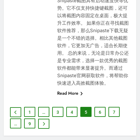
Snipaste截图具有启动速度快等优
势。它不仅支持快捷键截图，还可
以将截图内容固定在桌面，极大提
升工作效率。 如果你正在寻找截图
软件推荐，那么Snipaste下载无疑
是一个不错的选择。相比其他截图
软件，它更加无广告，适合长期使
用。 总的来说，无论是日常办公还
是专业需求，选择一款优秀的截图
软件都能带来显著提升。而通过
Snipaste官网获取软件，将帮助你
快速进入高效截图体验。
Read More
1
…
3
4
5
6
7
…
9