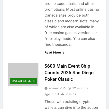
promo code deals, and other
promotions. Most online casino
Canada sites provide both
classic and modern slots, many
of which are also available in
free casino games versions or
free-play mode. You can also
find thousands…
Read More
$600 Main Event Chip
Counts 2025 San Diego
Poker Classic
UNCATEGORIZED
admin1236
12 months
ago
0
7 mins
Those with existing crypto
wallets can dive into the action