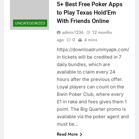
5+ Best Free Poker Apps
to Play Texas Hold’Em
With Friends Online
UNCATEGORIZED
admin1236
12 months
ago
0
4 mins
https://downloadrummyapk.com/
in tickets will be credited in 7
daily bundles, which are
available to claim every 24
hours after the previous offer.
Loyal players can count on the
Bwin Poker Club, where every
£1 in rake and fees gives them 1
point. The Big Quarter promo is
available via the poker agent and
must be…
Read More