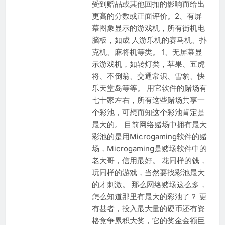
受到赠品或其他回扣的影响而给出
更高的分数或正面评价。2、有屏
幕图象显示的游戏机，所有街机电
脑板，如成 人游乐机的赛马机、扑
克机、麻将机等类。 1、无屏幕显
示游戏机，如转灯类，苹果、五虎
将、不倒翁、交通常识、雪豹、快
乐天堂岛等等。 用它软件的赌场有
七十家左右，所有这些赌场共享一
个彩池，可想而知这个彩池肯定是
最大的。 目前网络赌场中拥有最大
彩池的是用Microgaming软件的赌
场，Microgaming是赌场软件中的
老大哥，信用最好。 花同样的钱，
玩同样的游戏，当然要找彩池最大
的才刺激。 那么网络赌场这么多，
怎么知道那里有最大的彩池了？ 更
有甚者，投入最大量的硬币还有资
格竞争累积大奖，它的奖金金额巨