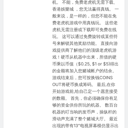
机。 不能，免费老虎机无需下载、
香港娛樂城 ，您无法赢得真钱。 一
般来说，是一样的，但您不能在免
费老虎机游戏中用真钱玩。 这些老
虎机无需注册或下载即可免费在线
玩。 这可以通过免费旋转或某些符
号来解锁其他奖励功能。 直接向游
戏提供商了解他们的顶级老虎机游
戏！硬币从机器中出来，所借的硬
币乘以币值（$0.25, $1 or $5)得出
的金额将加入您赌城帐户的结余。
游戏结束后，您可按换钱COINS
OUT将硬币换成筹码。 最后,在你
开始游戏前,给自己定一个愿意接受
的数额。 首先，你必须确保你有足
够的资金供你所玩的机器。 数百台
机器的叮当响的发币声，操纵杆的
滑动声充满了整个赌城大厅。 最近
出现的带有13”电视屏幕模仿显示出