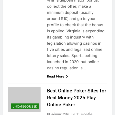
With a deposit match bonus,
collect the offer, make a
minimum deposit (usually
around $10) and go to your
profile to check that the bonus
is applied. Virginia is expanding
its gambling industry with
legislation allowing casinos in
five cities and legalized online
lottery sales. Sports betting
launched in 2020, but online
casino regulation is…
Read More
Best Online Poker Sites for
Real Money 2025 Play
Online Poker
UNCATEGORIZED
admin1236
11 months