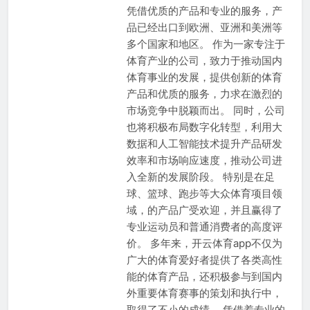
凭借优质的产品和专业的服务，产
品已经出口到欧洲、亚洲和美洲等
多个国家和地区。 作为一家专注于
体育产业的公司，致力于推动国内
体育事业的发展，提供创新的体育
产品和优质的服务，力求在激烈的
市场竞争中脱颖而出。 同时，公司
也将积极布局数字化转型，利用大
数据和人工智能技术提升产品研发
效率和市场响应速度，推动公司进
入全新的发展阶段。 特别是在足
球、篮球、跑步等大众体育项目领
域，的产品广受欢迎，并且赢得了
专业运动员和普通消费者的高度评
价。 多年来，开云体育app不仅为
广大的体育爱好者提供了各类高性
能的体育产品，还积极参与到国内
外重要体育赛事的策划和执行中，
取得了不小的成绩。 凭借着专业的