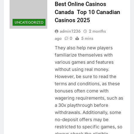
Best Online Casinos
Canada ️ Top 10 Canadian
Casinos 2025
UNCATEGORIZED
admin1236
2 months
ago
0
5 mins
They also help new players
familiarize themselves with
various games and features
without using real money.
However, be sure to read the
terms and conditions, as these
bonuses often come with
wagering requirements, such as
a 30x playthrough before
withdrawals. Additionally, some
no-deposit offers may be
restricted to specific games, so
always check the eligible…