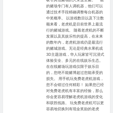
的赌场专门有人调机器，他们可以
通过技术手段精确调整每台机器的
中奖概率。 以游戏数目以及下注数
额来看，老虎机是目前世界上最流
行的赌城游戏。 随着老虎机的不断
发展以及其娱乐性的提高，在未来
的数年内，老虎机游戏仍是最流行
的赌城游戏。无论是经典水果机或
3D主题游戏，华人玩家皆可沉浸式
体验安全、多元的在线娱乐生态。
在在线赌场玩游戏仅限于娱乐目
的，您绝不能赌博超过您能承受的
损失。 用手机玩免费老虎机游戏，
您不会错过任何精彩！ 如果您已经
对免费老虎机有丰富的经验，那么
你会更容易理解老虎机游戏的变化
和获胜线路。 玩免费老虎机可以更
容易地切换到有现金奖励的老虎