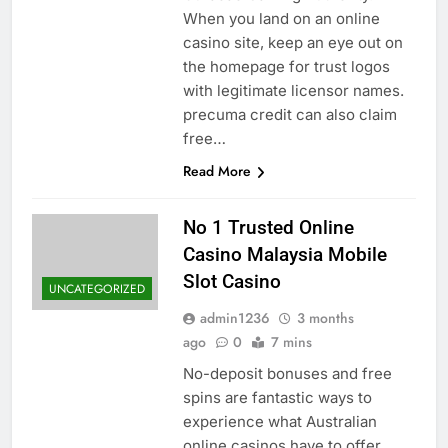
When you land on an online
casino site, keep an eye out on
the homepage for trust logos
with legitimate licensor names.
precuma credit can also claim
free…
Read More
No 1 Trusted Online
Casino Malaysia Mobile
Slot Casino
UNCATEGORIZED
admin1236
3 months
ago
0
7 mins
No-deposit bonuses and free
spins are fantastic ways to
experience what Australian
online casinos have to offer