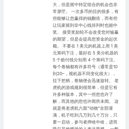
大，但是摇中特定组合的机会也非
常渺茫。 一次多币的目的很多，有
些能够让您赢得的钱翻倍，而有些
让玩家摇到非中心线排列时也能中
奖。 接受奖励轮不会改变您对输赢
的期望，但是会提高您资金的起伏
额。 不要在 1 美元的机器上用 1 美
元筹码下注，最好在 5 美分机器的
5 个赔付线分别用 4 个筹码下注。
每个卷轴都有许多符号（通常是10
到20–，视机器不同变化很大），
拉下把柄，卷轴便会迅速旋转。 老
虎机的游戏规则很简单，但是它有
许多种版本，其中一些您也许了
解，而其他的您也许闻所未闻。 这
就是将老虎机六面“动物”全部灌
满，机子吃到几万到几十万分，只
要一启动，参与者押啥中啥，进而
吸引其他赌场的人来这里赌。 一般