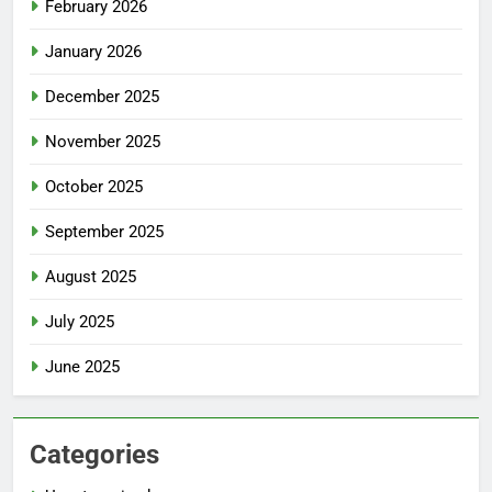
February 2026
January 2026
December 2025
November 2025
October 2025
September 2025
August 2025
July 2025
June 2025
Categories