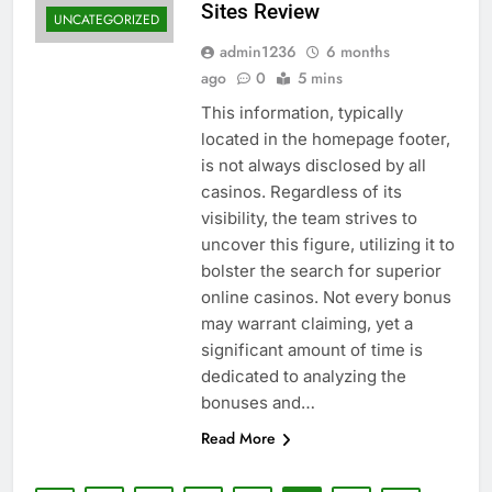
Sites Review
UNCATEGORIZED
admin1236
6 months
ago
0
5 mins
This information, typically
located in the homepage footer,
is not always disclosed by all
casinos. Regardless of its
visibility, the team strives to
uncover this figure, utilizing it to
bolster the search for superior
online casinos. Not every bonus
may warrant claiming, yet a
significant amount of time is
dedicated to analyzing the
bonuses and…
Read More